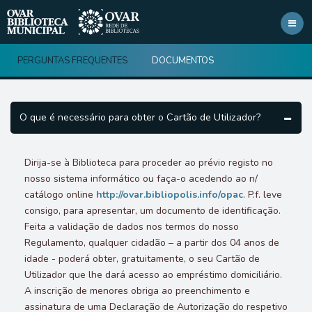
Toggl
navig
PERGUNTAS FREQUENTES
DOCUMENTOS
O que é necessário para obter o Cartão de Utilizador?
Dirija-se à Biblioteca para proceder ao prévio registo no
nosso sistema informático ou faça-o acedendo ao n/
catálogo online
http://ovar.bibliopolis.info/opac
. P.f. leve
consigo, para apresentar, um documento de identificação.
Feita a validação de dados nos termos do nosso
Regulamento, qualquer cidadão – a partir dos 04 anos de
idade - poderá obter, gratuitamente, o seu Cartão de
Utilizador que lhe dará acesso ao empréstimo domiciliário.
A inscrição de menores obriga ao preenchimento e
assinatura de uma Declaração de Autorização do respetivo