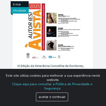
6 mai
Atividade
IX Edição da Itinerância Concelhia de Escritores,
Ilustradores e Contadores de Histórias
Este site utiliza cookies para melhorar a sua experiência neste
Organização...
website.
Clique aqui para consultar a Política de Privacidade e
Segurança
aceitar e continuar
Dia mundial do Livro